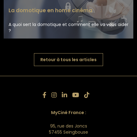
La domotique en home cinéma
A quoi sert la domotique et comment elle va vous aider
?
En voir plus
Retour à tous les articles
MyCiné France :
En voir plus
95, rue des Joncs
57455 Seingbouse