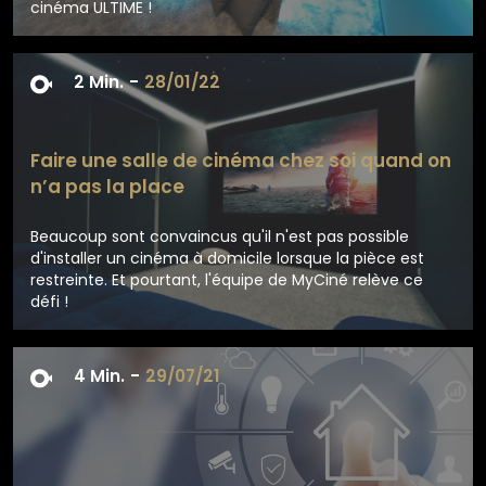
cinéma ULTIME !
2 Min.
-
28/01/22
Faire une salle de cinéma chez soi quand on
n’a pas la place
Beaucoup sont convaincus qu'il n'est pas possible
d'installer un cinéma à domicile lorsque la pièce est
restreinte. Et pourtant, l'équipe de MyCiné relève ce
défi !
En voir plus
4 Min.
-
29/07/21