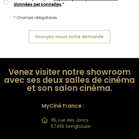
données personnelles
.*
* Champs obligatoires
Envoyez-nous votre demande
Venez visiter notre showroom
avec ses deux salles de cinéma
et son salon cinéma.
MyCiné France :
95, rue des Joncs
57455 Seingbouse