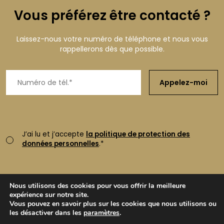
Vous préférez être contacté ?
Laissez-nous votre numéro de téléphone et nous vous
rappellerons dès que possible.
Appelez-moi
J’ai lu et j’accepte
la politique de protection des
données personnelles
.*
Nous utilisons des cookies pour vous offrir la meilleure
expérience sur notre site.
© 2026 MyCiné - All Rights Reserved
Vous pouvez en savoir plus sur les cookies que nous utilisons ou
les désactiver dans les
paramètres
.
Mentions Légales
Politique de confidentialité