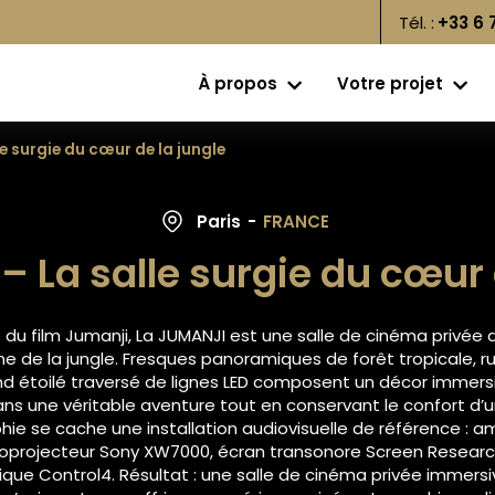
Tél. :
+33 6 
À propos
Votre projet
le surgie du cœur de la jungle
Paris
-
FRANCE
– La salle surgie du cœur 
e du film
Jumanji
, La JUMANJI est une salle de cinéma privé
 de la jungle. Fresques panoramiques de forêt tropicale, r
nd étoilé traversé de lignes LED composent un décor immers
ans une véritable aventure tout en conservant le confort 
ie se cache une installation audiovisuelle de référence : a
déoprojecteur Sony XW7000, écran transonore Screen Rese
que Control4. Résultat : une salle de cinéma privée immers