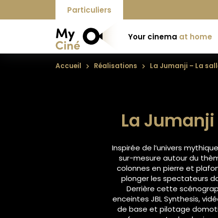
Particuliers
Your cinema
at home
Accueil
Réalisations
La Jumanji – La sal
La Jumanji 
Inspirée de l’univers mythiqu
sur-mesure autour du thème
colonnes en pierre et plafo
plonger les spectateurs d
Derrière cette scénograph
enceintes JBL Synthesis, vi
de base et pilotage domoti