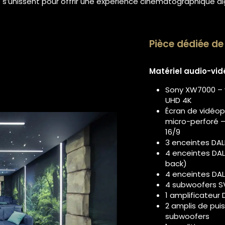
’unissent pour offrir une expérience cinématographique di
Pièce dédiée d
Matériel audio-vid
Sony XW7000 – v
UHD 4K
Écran de vidéop
micro-perforé 
16/9
3 enceintes DAL
4 enceintes DAL
back)
4 enceintes DAL
4 subwoofers SV
1 amplificateu
2 amplis de pu
subwoofers