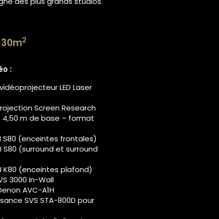
gne des plus grands studios.
2
e 30m
éo :
idéoprojecteur LED Laser
rojection
Screen Research
– 4,50 m de base – format
I S80 (enceintes frontales)
I S80 (surround et surround
I K80 (enceintes plafond)
S 3000 In-Wall
r Denon AVC-A1H
issance SVS STA-800D pour