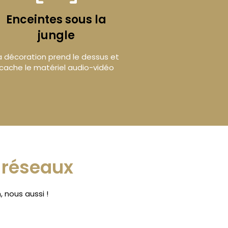
Enceintes sous la
jungle
a décoration prend le dessus et
cache le matériel audio-vidéo
s réseaux
 nous aussi !