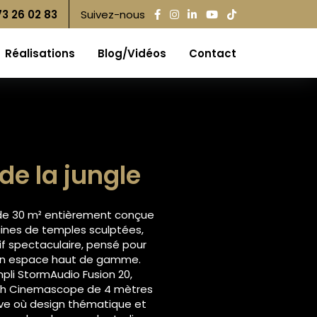
73 26 02 83
Suivez-nous
Réalisations
Blog/Vidéos
Contact
de la jungle
e de 30 m² entièrement conçue
uines de temples sculptées,
if spectaculaire, pensé pour
d’un espace haut de gamme.
mpli StormAudio Fusion 20,
arch Cinemascope de 4 mètres
ive où design thématique et