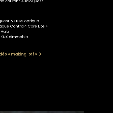
 de courant AudioQuest
Quest
& HDMI optique
que Control4 Core Lite +
Halo
e KNX dimmable
déo « making-off »