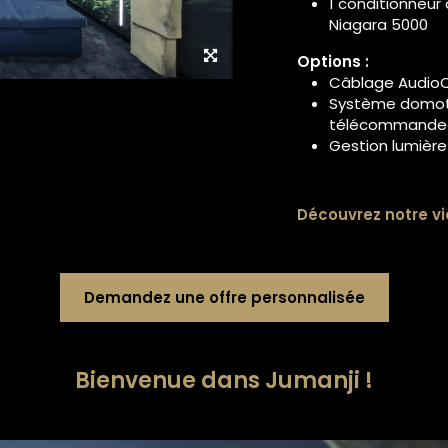
1 conditionneur
Niagara 5000
Options :
Câblage
Audio
Système domoti
télécommande 
Gestion lumièr
Découvrez notre vi
Demandez une offre personnalisée
Bienvenue dans Jumanji !